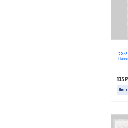
Россия 
(Шипо
135 Р
Нет в