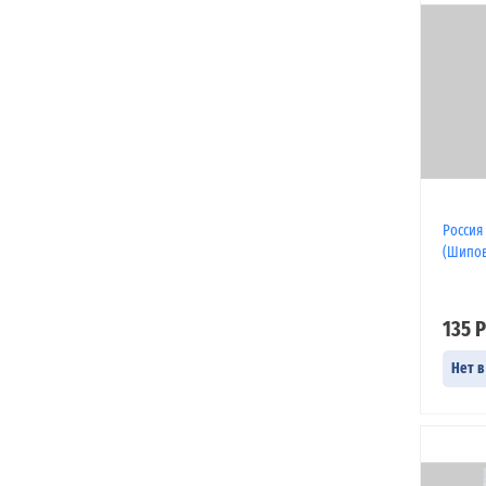
Россия 
(Шипо
135 Р
Нет в