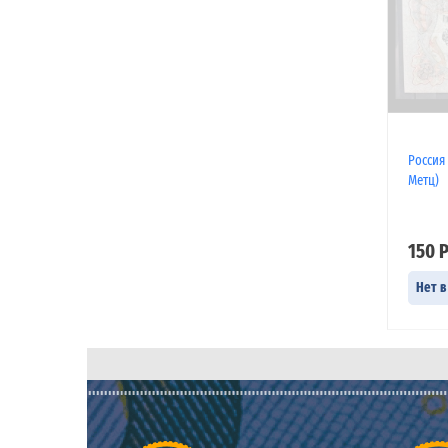
Россия 
Метц)
150 
Нет в