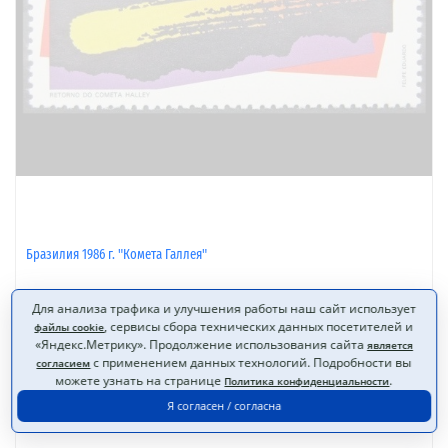
Бразилия 1986 г. "Комета Галлея"
Для анализа трафика и улучшения работы наш сайт использует
, сервисы сбора технических данных посетителей и
файлы cookie
25 Р
«Яндекс.Метрику». Продолжение использования сайта
является
нет в наличии
с применением данных технологий. Подробности вы
согласием
можете узнать на странице
.
Нет в наличии
в избранное
Политика конфиденциальности
Я согласен / согласна