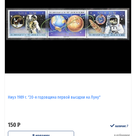
Ниуэ 1989 г. "20-я годовщина первой высадки на Луну"
150 Р
наличие: 7
В корзину
в избранное