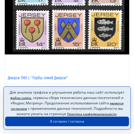
Джерси 1981 г. "Гербы семей Джерси"
Для анализа трафика и улучшения работы наш сайт использует
, сервисы сбора технических данных посетителей и
файлы cookie
«Яндекс.Метрику». Продолжение использования сайта
является
120 Р
наличие: 2
с применением данных технологий. Подробности вы
согласием
можете узнать на странице
.
Политика конфиденциальности
В корзину
в избранное
Я согласен / согласна