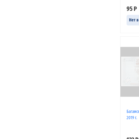
95 Р
Нет в
Багамс
2019 г.