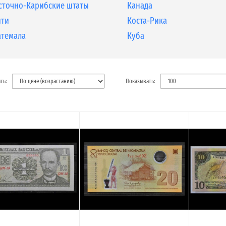
сточно-Карибские штаты
Канада
ити
Коста-Рика
атемала
Куба
ть:
Показывать: