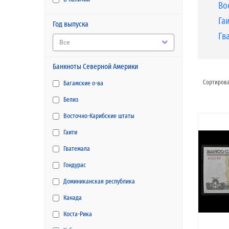
Во
Га
Год выпуска
Гв
Все
Банкноты Северной Америки
Сортирова
Багамские о-ва
Белиз
Восточно-Карибские штаты
Гаити
Гватемала
Гондурас
Доминиканская республика
Канада
Коста-Рика