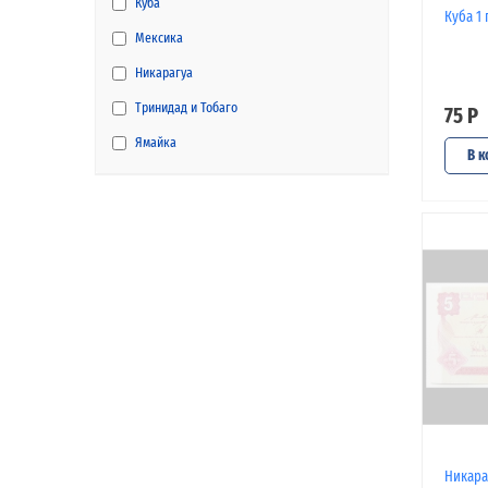
Куба
Куба 1 
Мексика
Никарагуа
Тринидад и Тобаго
75 Р
Ямайка
В к
Никараг