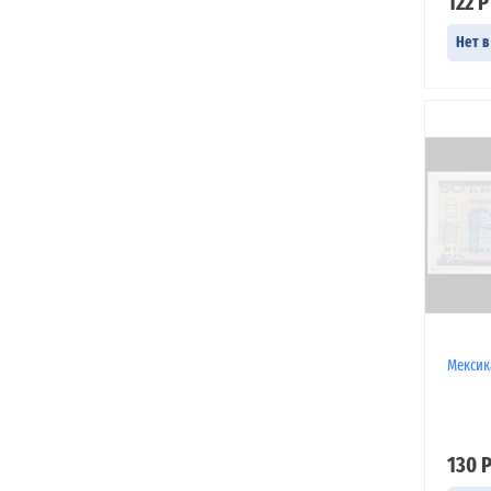
122 Р
Нет в
Мексика
130 