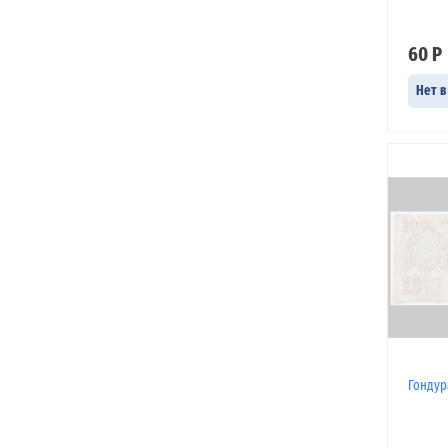
60 Р
Нет в
Гондура