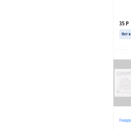
35 Р
Нет в
Гондур