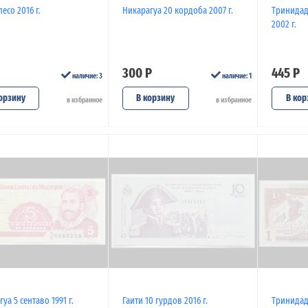
песо 2016 г.
Никарагуа 20 кордоба 2007 г.
Тринидад
2002 г.
300 Р
445 Р
наличие: 3
наличие: 1
орзину
В корзину
В кор
в избранное
в избранное
уа 5 сентаво 1991 г.
Гаити 10 гурдов 2016 г.
Тринидад