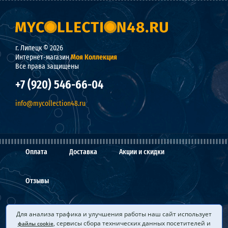
г. Липецк © 2026
Интернет-магазин
Моя Коллекция
Все права защищены
+7 (920) 546-66-04
info@mycollection48.ru
Оплата
Доставка
Акции и скидки
Отзывы
О нас
Мы покупаем
Вопросы и ответы
Для анализа трафика и улучшения работы наш сайт использует
, сервисы сбора технических данных посетителей и
файлы cookie