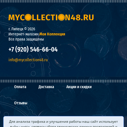
г. Липецк © 2026
Интернет-магазин
Моя Коллекция
Все права защищены
+7 (920) 546-66-04
info@mycollection48.ru
Оплата
Доставка
Акции и скидки
Отзывы
О нас
Мы покупаем
Вопросы и ответы
Для анализа трафика и улучшения работы наш сайт использует
, сервисы сбора технических данных посетителей и
файлы cookie