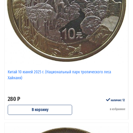
Китай 10 юаней 2025 г. (Национальный парк тропического леса
Хайнаня)
280 Р
наличие: 12
В корзину
в избранное