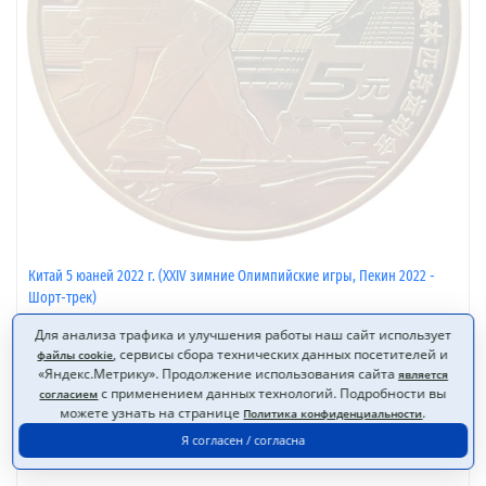
Китай 5 юаней 2022 г. (XXIV зимние Олимпийские игры, Пекин 2022 -
Шорт-трек)
Для анализа трафика и улучшения работы наш сайт использует
, сервисы сбора технических данных посетителей и
файлы cookie
270 Р
«Яндекс.Метрику». Продолжение использования сайта
является
нет в наличии
с применением данных технологий. Подробности вы
согласием
можете узнать на странице
.
Нет в наличии
в избранное
Политика конфиденциальности
Я согласен / согласна