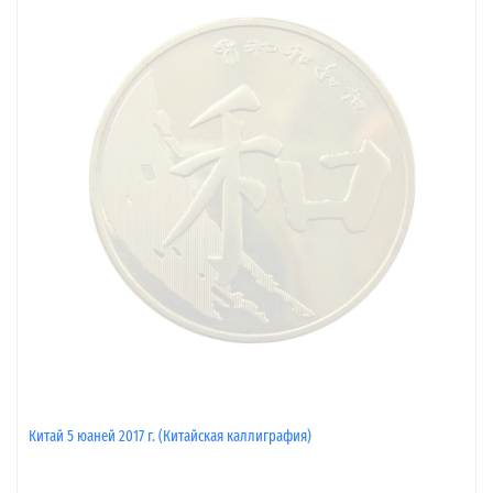
Китай 5 юаней 2017 г. (Китайская каллиграфия)