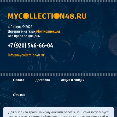
г. Липецк © 2026
Интернет-магазин
Моя Коллекция
Все права защищены
+7 (920) 546-66-04
info@mycollection48.ru
Оплата
Доставка
Акции и скидки
Отзывы
О нас
Мы покупаем
Вопросы и ответы
Для анализа трафика и улучшения работы наш сайт использует
, сервисы сбора технических данных посетителей и
файлы cookie