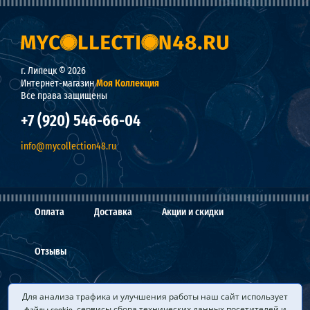
г. Липецк © 2026
Интернет-магазин
Моя Коллекция
Все права защищены
+7 (920) 546-66-04
info@mycollection48.ru
Оплата
Доставка
Акции и скидки
Отзывы
О нас
Мы покупаем
Вопросы и ответы
Для анализа трафика и улучшения работы наш сайт использует
, сервисы сбора технических данных посетителей и
файлы cookie