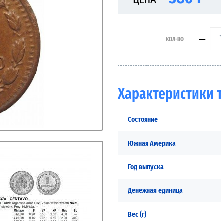
КОЛ-ВО
Характеристики 
Состояние
Южная Америка
Год выпуска
Денежная единица
Вес (г)