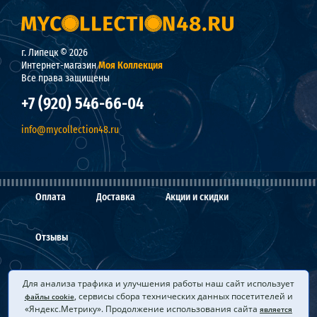
г. Липецк © 2026
Интернет-магазин
Моя Коллекция
Все права защищены
+7 (920) 546-66-04
info@mycollection48.ru
Оплата
Доставка
Акции и скидки
Отзывы
О нас
Мы покупаем
Вопросы и ответы
Для анализа трафика и улучшения работы наш сайт использует
, сервисы сбора технических данных посетителей и
файлы cookie
«Яндекс.Метрику». Продолжение использования сайта
является