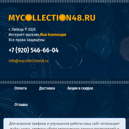
г. Липецк © 2026
Интернет-магазин
Моя Коллекция
Все права защищены
+7 (920) 546-66-04
info@mycollection48.ru
Оплата
Доставка
Акции и скидки
Отзывы
О нас
Мы покупаем
Вопросы и ответы
Для анализа трафика и улучшения работы наш сайт использует
, сервисы сбора технических данных посетителей и
файлы cookie