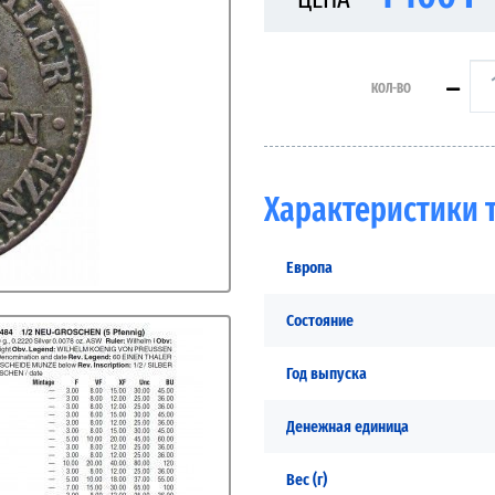
КОЛ-ВО
Характеристики 
Европа
Состояние
Год выпуска
Денежная единица
Вес (г)