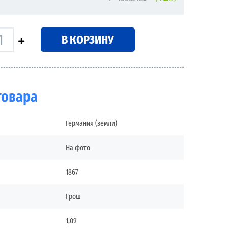
В КОРЗИНУ
товара
Германия (земли)
На фото
1867
Грош
1,09