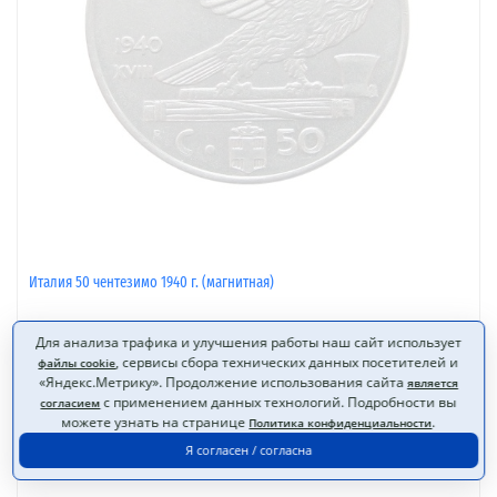
Италия 50 чентезимо 1940 г. (магнитная)
Для анализа трафика и улучшения работы наш сайт использует
, сервисы сбора технических данных посетителей и
файлы cookie
85 Р
«Яндекс.Метрику». Продолжение использования сайта
является
нет в наличии
с применением данных технологий. Подробности вы
согласием
можете узнать на странице
.
Нет в наличии
в избранное
Политика конфиденциальности
Я согласен / согласна