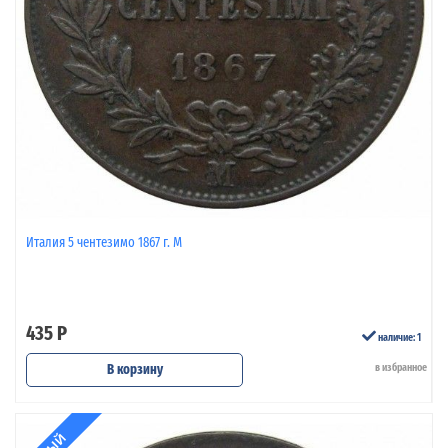
Италия 5 чентезимо 1867 г. M
435 Р
наличие: 1
В корзину
в избранное