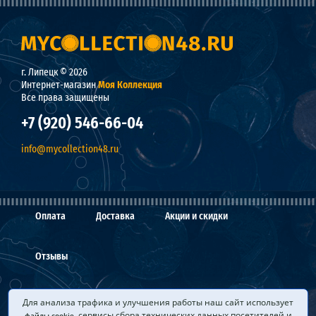
г. Липецк © 2026
Интернет-магазин
Моя Коллекция
Все права защищены
+7 (920) 546-66-04
info@mycollection48.ru
Оплата
Доставка
Акции и скидки
Отзывы
О нас
Мы покупаем
Вопросы и ответы
Для анализа трафика и улучшения работы наш сайт использует
, сервисы сбора технических данных посетителей и
файлы cookie