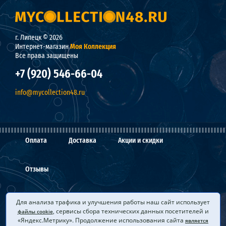
г. Липецк © 2026
Интернет-магазин
Моя Коллекция
Все права защищены
+7 (920) 546-66-04
info@mycollection48.ru
Оплата
Доставка
Акции и скидки
Отзывы
О нас
Мы покупаем
Вопросы и ответы
Для анализа трафика и улучшения работы наш сайт использует
, сервисы сбора технических данных посетителей и
файлы cookie
«Яндекс.Метрику». Продолжение использования сайта
является