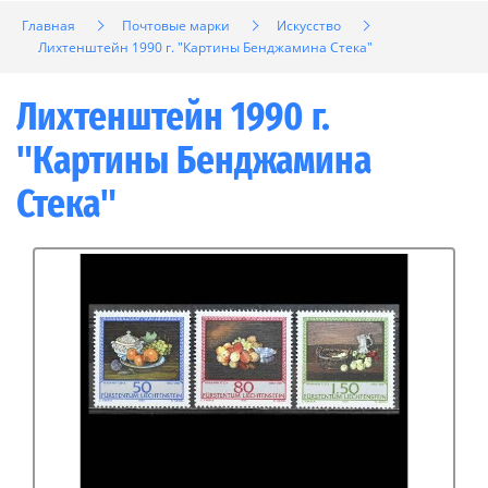
Главная
Почтовые марки
Искусство
Лихтенштейн 1990 г. "Картины Бенджамина Стека"
Лихтенштейн 1990 г.
"Картины Бенджамина
Стека"