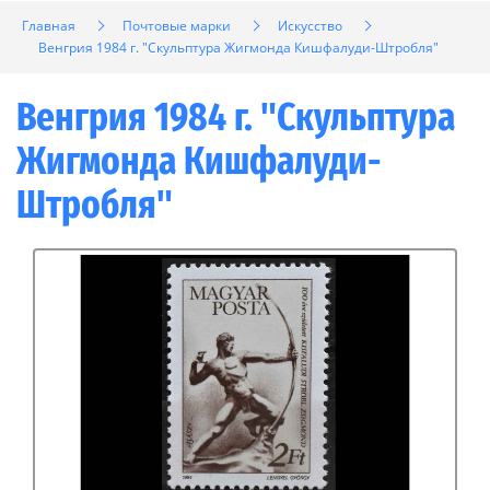
Главная
Почтовые марки
Искусство
Венгрия 1984 г. "Скульптура Жигмонда Кишфалуди-Штробля"
Венгрия 1984 г. "Скульптура
Жигмонда Кишфалуди-
Штробля"