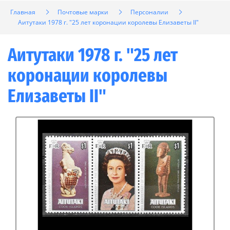
Главная
Почтовые марки
Персоналии
Аитутаки 1978 г. "25 лет коронации королевы Елизаветы II"
Аитутаки 1978 г. "25 лет
коронации королевы
Елизаветы II"