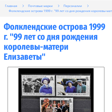
Главная
Почтовые марки
Персоналии
Фолклендские острова 1999 г. "99 лет со дня рождения королевы-ма
Фолклендские острова 1999
г. "99 лет со дня рождения
королевы-матери
Елизаветы"