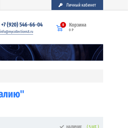
Личный кабинет
+7 (920) 546-66-04
Корзина
0
0 Р
info@mycollection48.ru
галию"
НАЛИЧИЕ
( 5 ШТ. )