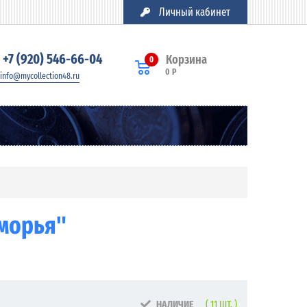
Личный кабинет
+7 (920) 546-66-04
Корзина
0
0 Р
info@mycollection48.ru
морья"
НАЛИЧИЕ
( 11 ШТ. )